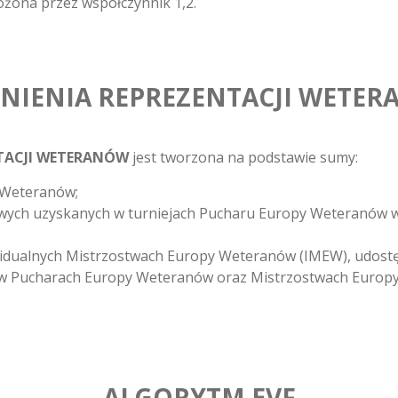
ożona przez współczynnik 1,2.
ONIENIA REPREZENTACJI WETE
NTACJI WETERANÓW
jest tworzona na podstawie sumy:
i Weteranów;
owych uzyskanych w turniejach Pucharu Europy Weteranów 
idualnych Mistrzostwach Europy Weteranów (IMEW), udostęp
 w Pucharach Europy Weteranów oraz Mistrzostwach Europy
ALGORYTM EVF