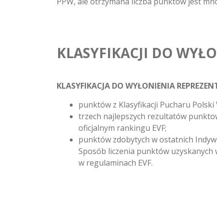
PPW, ale otrzymana liczba punktów jest mn
KLASYFIKACJI DO WYŁ
KLASYFIKACJA DO WYŁONIENIA REPREZE
punktów z Klasyfikacji Pucharu Polsk
trzech najlepszych rezultatów punkt
oficjalnym rankingu EVF;
punktów zdobytych w ostatnich Indyw
Sposób liczenia punktów uzyskanych
w regulaminach EVF.