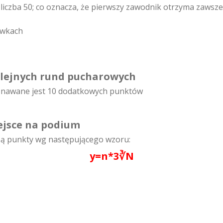
iczba 50; co oznacza, że pierwszy zawodnik otrzyma zawsze 
ywkach
kolejnych rund pucharowych
znawane jest 10 dodatkowych punktów
iejsce na podium
są punkty wg następującego wzoru:
y=n*3∛N