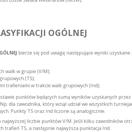
Mistrzostw Świata Weteranów (IMSW).
ASYFIKACJI OGÓLNEJ
OGÓLNEJ
bierze się pod uwagę następujące wyniki uzyskane p
h walk w grupie (V/M);
 grupowych (TS);
 trafieniami w trakcie walk grupowych (Ind);
stawie punktów będących sumą wyników uzyskanych przez 
 Np. dla zawodnika, który wziął udział we wszystkich turn
h. Punkty TS oraz Ind liczone są analogicznie.
jwyższej liczbie punktów V/M. Jeśli kilku zawodników otr
 trafień TS, a następnie najwyższa punktacja Ind.