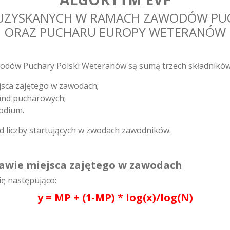
 UZYSKANYCH W RAMACH ZAWODÓW PU
ORAZ PUCHARU EUROPY WETERANÓW
dów Puchary Polski Weteranów są sumą trzech składników
jsca zajętego w zawodach;
 rund pucharowych;
podium.
d liczby startujących w zwodach zawodników.
tawie miejsca zajętego w zawodach
ię następująco:
y = MP + (1-MP) * log(x)/log(N)