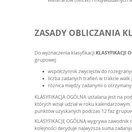
Weteranów (IMEW) i Indywidualnych 
ZASADY OBLICZANIA KL
Do wyznaczenia klasyfikacji
KLASYFIKACJI 
grupowej:
współczynnik zwycięstw do rozegranyc
liczba zadanych trafień w trakcie walk
różnica między zadanymi o otrzymanymi
KLASYFIKACJA OGÓLNA ustalana jest na pod
których wziął udział w roku kalendarzowym.
punktów uzyskanych podczas 12 faz grupowyc
KLASYFIKACJĘ OGÓLNĄ wygrywa zawodnik o na
kolejności decyduje najwyższa suma zadanych