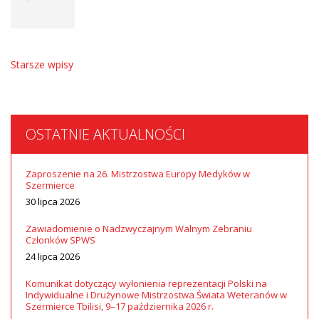
Nawigacja
Starsze wpisy
po
wpisach
OSTATNIE AKTUALNOŚCI
Zaproszenie na 26. Mistrzostwa Europy Medyków w
Szermierce
30 lipca 2026
Zawiadomienie o Nadzwyczajnym Walnym Zebraniu
Członków SPWS
24 lipca 2026
Komunikat dotyczący wyłonienia reprezentacji Polski na
Indywidualne i Drużynowe Mistrzostwa Świata Weteranów w
Szermierce Tbilisi, 9–17 października 2026 r.