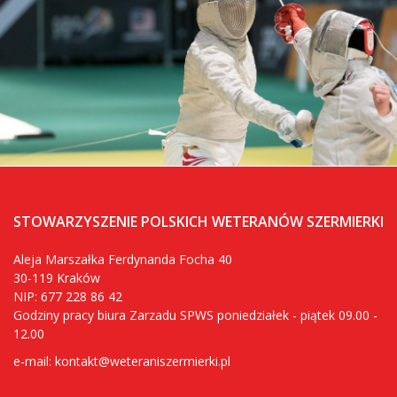
STOWARZYSZENIE POLSKICH WETERANÓW SZERMIERKI
Aleja Marszałka Ferdynanda Focha 40
30-119 Kraków
NIP: 677 228 86 42
Godziny pracy biura Zarzadu SPWS poniedziałek - piątek 09.00 -
12.00
e-mail:
kontakt@weteraniszermierki.pl